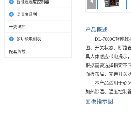
智能温湿度控制器
温湿度系列
干变温控
产品概述
DL-7000C
多功能电测表
图、开关状态、断路
配套负载
具
人体感应带电提示
根据需要选择指定不
面板布局，完善开关
本产品适用于心
3
加热除湿、温度控制
面板指示图