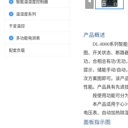
智能温湿度控制器
温湿度系列
干变温控
产品概述
多功能电测表
DL-8000系
配套负载
图、开关状态、断路
功，合相总有功/无功
提示，储能手动
/自动
次方案图即可。该产
性能。产品
具有
先进
按使用功能可分
本产品适用于心
3
电压表、
自动加热除
面板指示图