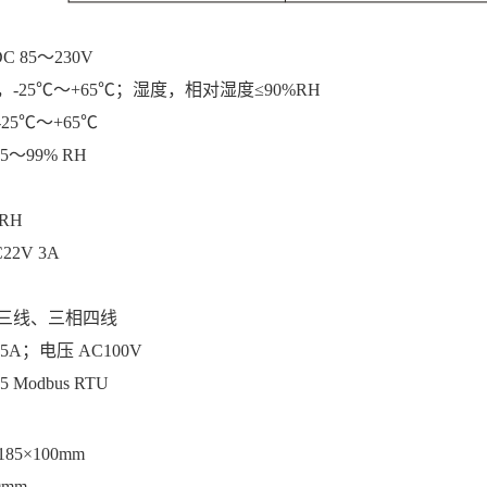
DC 85～
2
3
0V
，
-25℃～+65℃
；
湿度，相对湿度
≤90%RH
5℃～+65℃
5
～
99% RH
RH
2V 3A
三线、三相四线
5A；电压 AC100V
5 Modbus RTU
185×100mm
9mm