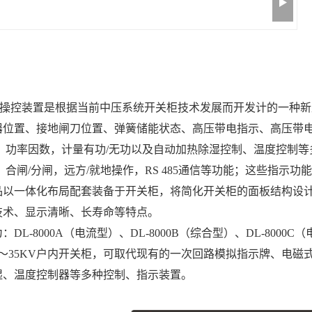
列智能操控装置是根据当前中压系统开关柜技术发展而开发计的一
器位置、接地闸刀位置、弹簧储能状态、高压带电指示、高压带
，功率因数，计量有功/无功
以及自动加热除湿控制、温度控制等
，合闸/分闸，远方/就地操作，RS 485通信等功能
；
这些指示功能
品以一体化布局配套装备于开关柜，将简化开关柜的面板结构设
技术、显示清晰、长寿命等特点。
为：
DL-8000A（电流型）、DL-8000B（综合型）、DL-800
～
3
5KV户内开关柜，
可取代现有的一次回路模拟指示牌、电磁
湿、温度控制器等多种控制、指示装置。