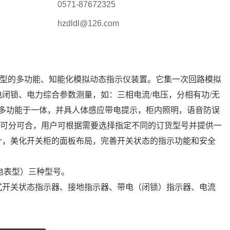
0571-87672325
hzdldl@126.com
种新型的多功能、知能化模拟动态指示仪装置。
它集一次回路模拟
电闭锁
、电力综合参数测量，如：三相电流
/电压，分相有功/无
多功能于一体，
并具
人体感应带电提示，柜内照明，语音防误
可分可合，用户可根据需要选择指定不同的订货型号并提供一
计，美化开关柜的面板布局，完善开关状态的指示功能和安全
0C（电表型）三种型号。
式开关状态指示器、接地指示器、带电（闭锁）指示器、
电流