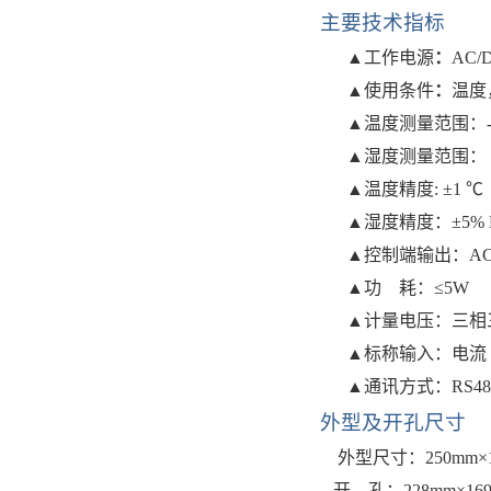
主要技术指标
▲工作电源
：
AC
/
▲使用条件
：
温度
▲温度测量范围：-2
▲湿度测量范围：
▲温度精度: ±
1
℃
▲湿度精度：±5% 
▲控制端输出：AC2
▲功 耗：≤5W
▲
计量电压：三相
▲
标称输入：电流
▲
通讯方式：
RS48
外型及开孔尺寸
外型尺寸：
250mm×
开
孔：
228mm×16