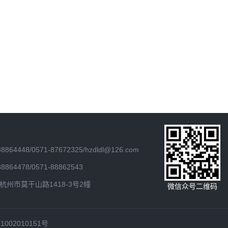
64448/0571-87672325/hzdldl@126.com
64478/0571-88862543
州市莫干山路1418-3号2幢
微信众号二维码
002010151号