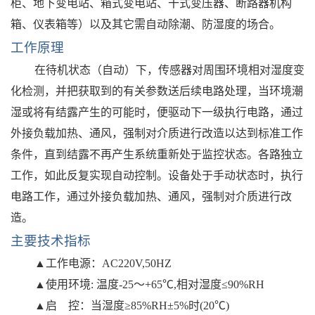
柜、地下变电站、箱式变电站、干式变压器、断路器机构
箱、仪表箱等）以及其它需自动除潮、防湿度的场合。
工作原理
在待机状态（自动）下，传感器对周围环境相对湿度变
化检测，并把获取到的有关参数送后续电路处理，当环境潮
湿或将有结露产生的可能时，便驱动下一级执行电路，通过
外接负载加热、通风，强制对介质进行改造以达到标准工作
条件，直到结露不再产生系统重新处于监控状态。各路独立
工作，如此反复实现自动控制。设备处于手动状态时，执行
电路工作，通过外接负载加热、通风，强制对介质进行改
造。
主要技术指标
▲工作电源：
AC220V,50HZ
▲使用环境: 温度-25～+65℃,相对湿度≤9
0
%RH
▲启
控：
当湿度
≥
85
%RH±5%时
(
20℃
)