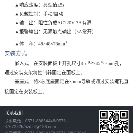
▲响应速度：典型值≤5
s
▲
负载控制
：
手动
/自动
▲输
出：阻性负载
AC220V 3A
有源
▲
报警输出：无源触点输出（
3A
常开）
3
▲体
积：
48×48×78
mm
安装方式
+0.5
+0.5
嵌入式
：在安装面板上
开孔尺寸
45
×
45
mm
孔，
通过安装支架将控制器固定在面板上。
基座式：将
8芯底座固定在35
mm
导轨或通过安装螺孔直
接固定在安装板上
。
联系我们
联系电话：0571-88864448/0571-
87672325/hzdldl@126.com