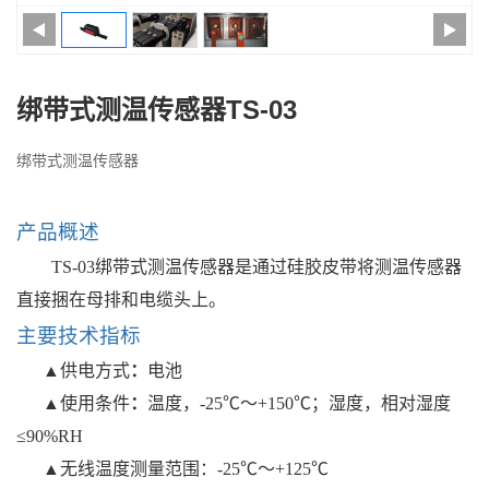
绑带式测温传感器TS-03
绑带式测温传感器
产品概述
TS-0
3绑带式测温传感器
是通过
硅胶
皮带将测温传感器
直接捆在母排和电缆头上
。
主要技术指标
▲
供电方式
：
电池
▲使用条件
：
温度，
-25℃～+
150
℃
；
湿度，相对湿度
≤90%RH
▲
无线温度测量范围：
-25℃～+
12
5℃