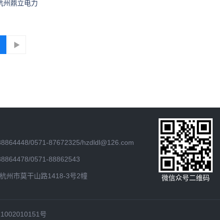
杭州鼎立电力
64448/0571-87672325/hzdldl@126.com
64478/0571-88862543
州市莫干山路1418-3号2幢
微信众号二维码
002010151号